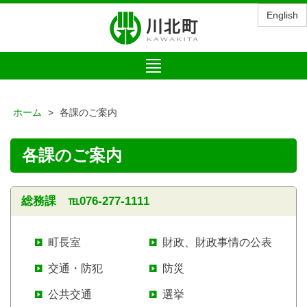
English
Toggle
navigation
ホーム
各課のご案内
各課のご案内
総務課 ℡076-277-1111
町長室
財政、財政事情の公表
交通・防犯
防災
公共交通
選挙