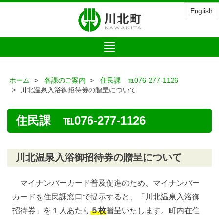
English
Toggle
navigation
ホーム
各課のご案内
住民課 ℡076-277-1126
川北温泉入浴御招待券の贈呈について
住民課 ℡076-277-1126
川北温泉入浴御招待券の贈呈について
マイナンバーカード普及促進のため、マイナンバー
カードを住民課窓口で提示すると、「川北温泉入浴御
招待券」を１人あたり
５枚
贈呈いたします。町内在住