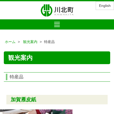
English
Toggle
navigation
ホーム
観光案内
特産品
観光案内
特産品
加賀雁皮紙