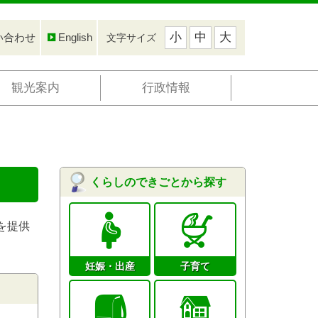
小
中
大
い合わせ
English
文字サイズ
観光案内
行政情報
くらしのできごとから探す
を提供
妊娠・出産
子育て