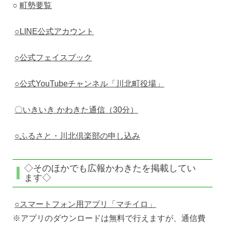
○
町勢要覧
○LINE公式アカウント
○公式フェイスブック
○公式YouTubeチャンネル「川北町役場」
〇いきいき かわきた通信（30分）
○ふるさと・川北倶楽部の申し込み
◇そのほかでも広報かわきたを掲載してい
ます◇
○スマートフォン用アプリ「マチイロ」
※アプリのダウンロードは無料で行えますが、通信費