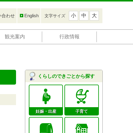
小
中
大
い合わせ
English
文字サイズ
観光案内
行政情報
くらしのできごとから探す
妊娠・出産
子育て