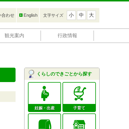
小
中
大
い合わせ
English
文字サイズ
観光案内
行政情報
くらしのできごとから探す
妊娠・出産
子育て