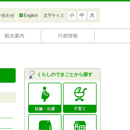
小
中
大
い合わせ
English
文字サイズ
観光案内
行政情報
くらしのできごとから探す
妊娠・出産
子育て