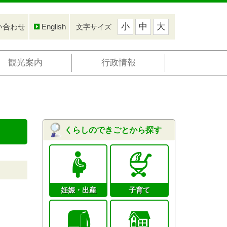
小
中
大
い合わせ
English
文字サイズ
観光案内
行政情報
くらしのできごとから探す
妊娠・出産
子育て