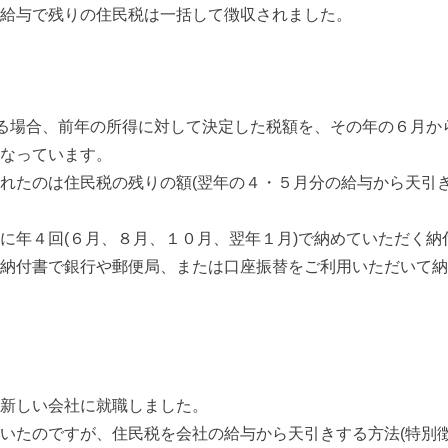
給与で残りの住民税は一括して徴収されました。
る場合、前年の所得に対して決定した税額を、その年の６月か
なっています。
れたのは住民税の残りの額(翌年の４・５月分の給与から天引
年４回(６月、８月、１０月、翌年１月)で納めていただく納
納付書で銀行や郵便局、または口座振替をご利用いただいて納
新しい会社に就職しました。
いたのですが、住民税を会社の給与から天引きする方法(特別徴