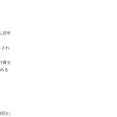
ら翌年
きされ
付書を
める
収)に