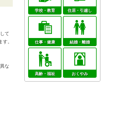
学校・教育
住居・引越し
して
ます。
仕事・健康
結婚・離婚
異な
高齢・福祉
おくやみ
。