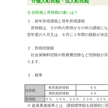
☆個人町民税・法人町民税
Ｑ.住民税と所得税の違いは？
１．前年所得課税と現年所得課税
所得税は、その年の所得がその年の課税にな
翌年度の５月又は、６月に１年間の税額が決定
２．所得控除額
社会保険料控除や医療費控除など控除額が共
ります。
３．税率
町民税所得割
６％
住民税
県民税所得割
４％
所得税
５％、１０％、２０％、２３％、３３％
※ 超過累進税率とは、課税標準額を段階的に