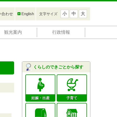
小
中
大
い合わせ
English
文字サイズ
観光案内
行政情報
くらしのできごとから探す
妊娠・出産
子育て