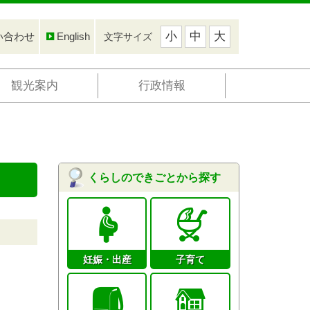
小
中
大
い合わせ
English
文字サイズ
観光案内
行政情報
くらしのできごとから探す
妊娠・出産
子育て