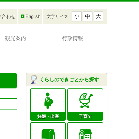
小
中
大
い合わせ
English
文字サイズ
観光案内
行政情報
くらしのできごとから探す
妊娠・出産
子育て