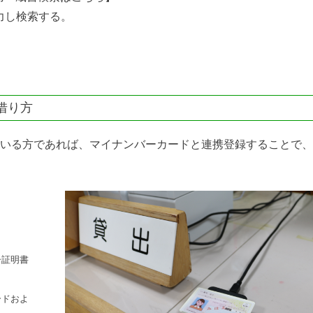
力し検索する。
。
。
借り方
いる方であれば、マイナンバーカードと連携登録することで、
子証明書
ードおよ