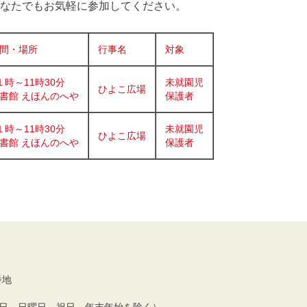
なたでもお気軽に参加してください。
間・場所
行事名
対象
１時～11時30分
未就園児
ひよこ広場
書館 えほんのへや
保護者
１時～11時30分
未就園児
ひよこ広場
書館 えほんのへや
保護者
番地
土曜日、日曜日、祝日、年末年始を除く）