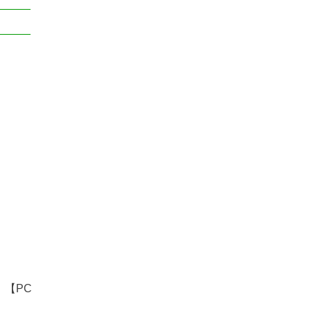
。
【PC