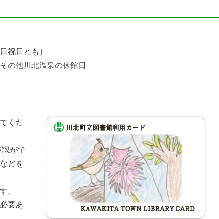
日祝日とも）
その他川北温泉の休館日
てくだ
確認がで
などを
す。
必要あ