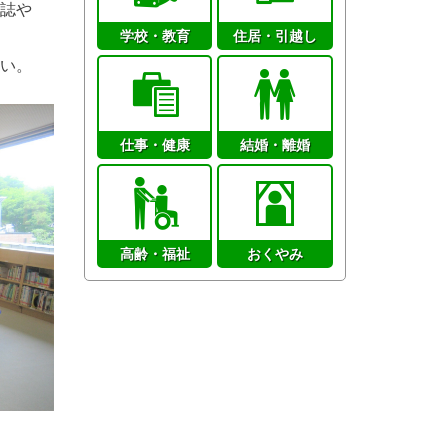
誌や
学校・教育
住居・引越し
い。
仕事・健康
結婚・離婚
高齢・福祉
おくやみ