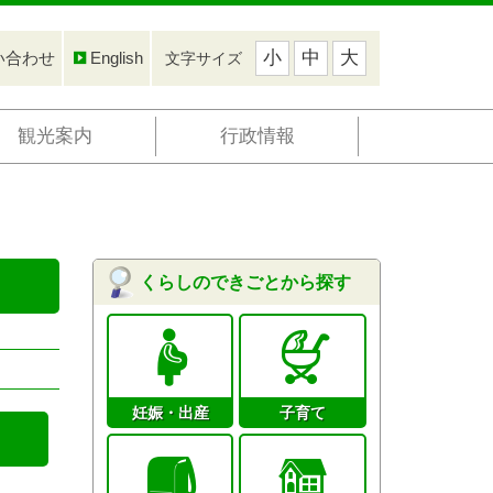
小
中
大
い合わせ
English
文字サイズ
観光案内
行政情報
くらしのできごとから探す
妊娠・出産
子育て