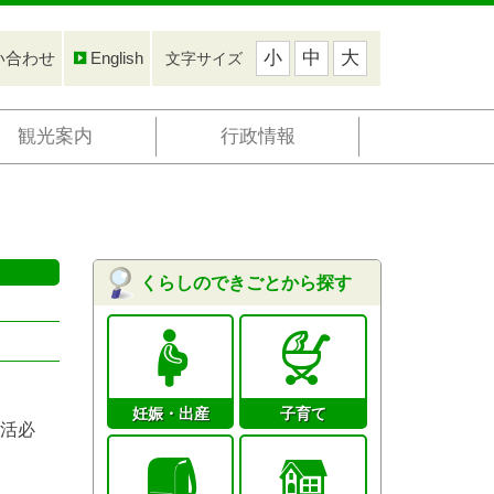
小
中
大
い合わせ
English
文字サイズ
観光案内
行政情報
くらしのできごとから探す
妊娠・出産
子育て
活必